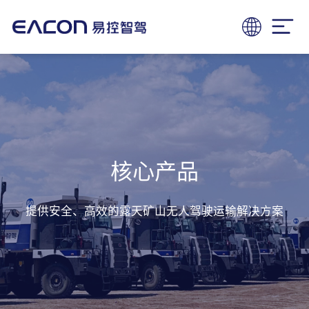
核心产品
提供安全、⾼效的露天矿⼭⽆⼈驾驶运输解决⽅案