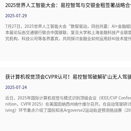
2025世界人工智能大会：易控智驾与交银金租签署战略合
2025-07-29
7月27日，2025世界人工智能大会“数智驱动，同创共赢：AI+金
本届论坛由交通银行联合中国银联、复旦大学和上海金融科技产业联
究机构、科技公司等各界嘉宾，共同探讨金融业如何运用好AI技术提
产力，推动“AI+金融”双向赋能，助力金融强国建设。
获计算机视觉顶会CVPR认可！易控智驾破解矿山无人驾
2025-07-24
近日，2025年国际计算机视觉与模式识别顶级会议（IEEE/CVF Conference on 
nition，CVPR 2025）在美国田纳西州纳什维尔召开。在自动驾驶研讨会CVPR
iving）环节重点介绍了国际知名Argoverse2运动轨迹预测挑战赛（2025 CVPR
绩，其中易控智驾提出的IMR（IterativeMode-World Weighted Regression 
框架成为最佳得分方案。