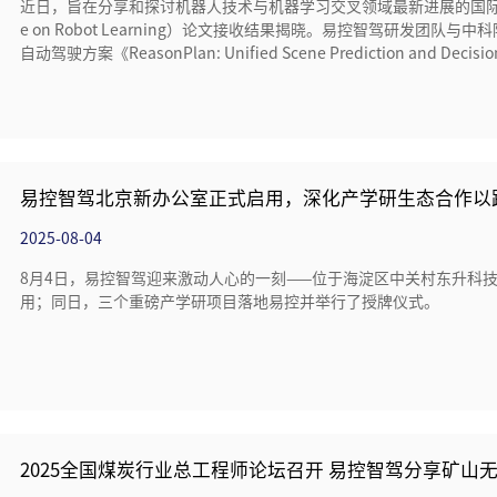
近日，旨在分享和探讨机器人技术与机器学习交叉领域最新进展的国际顶级机器人
e on Robot Learning）论文接收结果揭晓。易控智驾研发团
自动驾驶方案《ReasonPlan: Unified Scene Prediction and Decision 
iving》成功入选。该论文提出的方案在复杂交互场景中，尤其是决
迈向更高水平的智能化，是易控智驾探索最新人工智能算法，引领矿
易控智驾北京新办公室正式启用，深化产学研生态合作以
2025-08-04
8月4日，易控智驾迎来激动人心的一刻——位于海淀区中关村东升科
用；同日，三个重磅产学研项目落地易控并举行了授牌仪式。
2025全国煤炭行业总工程师论坛召开 易控智驾分享矿山