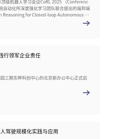
学习会议CoRL 2025 （Conferenc
队与中科院自动化所深度强化学习团队联合提出的端到端
Reasoning for Closed-loop Autonomous Dr
策推理方面展现出突破性进展，有望推动自动驾驶
山无人驾驶行业技术发展的重要体现。
践行领军企业责任
技园三期东畔科创中心的北京新办公中心正式启
无人驾驶规模化实践与应用